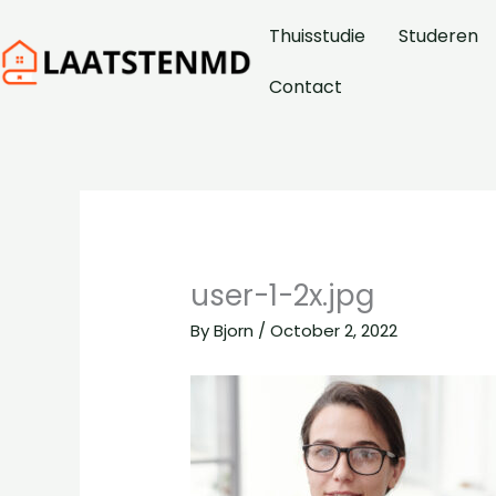
Skip
Thuisstudie
Studeren
to
content
Contact
user-1-2x.jpg
By
Bjorn
/
October 2, 2022