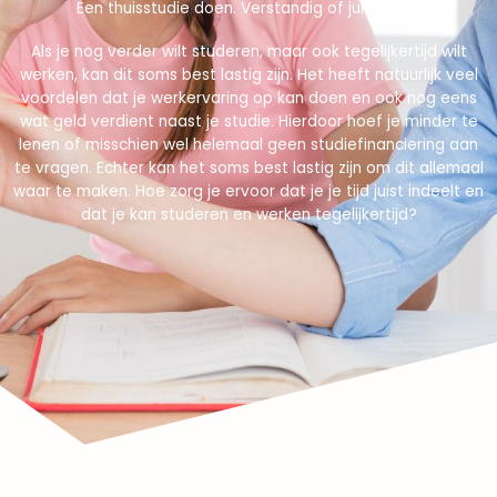
Een thuisstudie doen. Verstandig of juist niet?
Als je nog verder wilt studeren, maar ook tegelijkertijd wilt
werken, kan dit soms best lastig zijn. Het heeft natuurlijk veel
voordelen dat je werkervaring op kan doen en ook nog eens
wat geld verdient naast je studie. Hierdoor hoef je minder te
lenen of misschien wel helemaal geen studiefinanciering aan
te vragen. Echter kan het soms best lastig zijn om dit allemaal
waar te maken. Hoe zorg je ervoor dat je je tijd juist indeelt en
dat je kan studeren en werken tegelijkertijd?