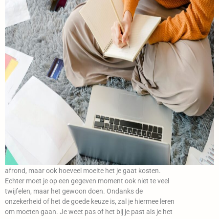
Belangrijk advies over thuisstudie
Ondanks enkele nadelen zitten er vooral veel voordelen
aan thuisstudie. Het is belangrijk om er eerst goed over
na te denken of dit wel echt bij jou past. Je kan
overwegen wat het jou gaat brengen als je deze studie
afrond, maar ook hoeveel moeite het je gaat kosten.
Echter moet je op een gegeven moment ook niet te veel
twijfelen, maar het gewoon doen. Ondanks de
onzekerheid of het de goede keuze is, zal je hiermee leren
om moeten gaan. Je weet pas of het bij je past als je het