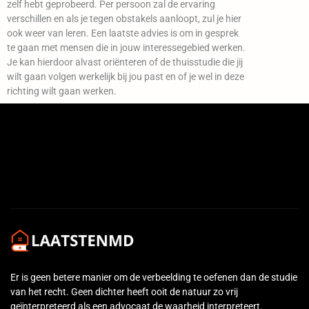
zelf hebt geprobeerd. Per persoon zal de ervaring
verschillen en als je tegen obstakels aanloopt, zul je hier
ook weer van leren. Een laatste advies is om in gesprek
te gaan met mensen die in jouw interessegebied werken.
Je kan hierdoor alvast oriënteren of de thuisstudie die jij
wilt gaan volgen werkelijk bij jou past en of je wel in deze
richting wilt gaan werken.
Er is geen betere manier om de verbeelding te oefenen dan de studie
van het recht. Geen dichter heeft ooit de natuur zo vrij
geïnterpreteerd als een advocaat de waarheid interpreteert.