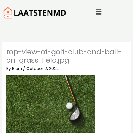
Skip
Menu
to
content
top-view-of-golf-club-and-ball-
on-grass-field.jpg
By
Bjorn
/
October 2, 2022