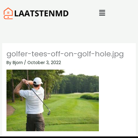
Skip
Menu
to
content
golfer-tees-off-on-golf-hole.jpg
By
Bjorn
/
October 3, 2022