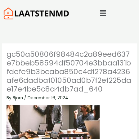
Skip
Menu
to
content
gc50a50806f98484c2a89eed637
e7bbeb58594df50704e3bbaa131b
fdefe9b3bcaba850c4df278a4236
afe6dadbaf01050ad0b7f2ef225da
e17e4be5c8a4db7ad_640
By
Bjorn
/
December 16, 2024