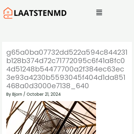
Skip
Menu
to
content
g65a0ba07732dd522a594c844231
b128b374d72c71772095c6f41a8fc0
4d51248b54477700a2f384ec63ec
3e93a4230b5593045f404d1da851
468a0d3000e7138_640
By
Bjorn
/
October 21, 2024