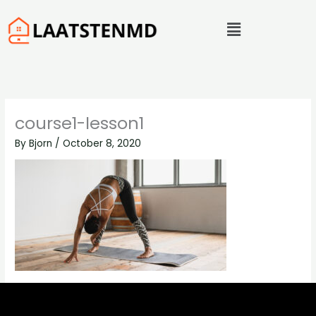
Skip
Menu
to
content
course1-lesson1
By
Bjorn
/
October 8, 2020
←
Previous Media